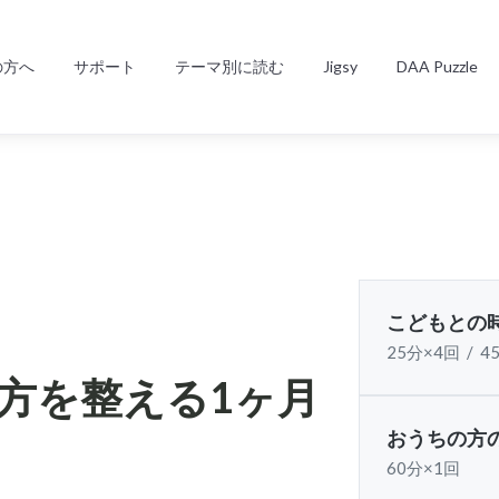
の方へ
サポート
テーマ別に読む
Jigsy
DAA Puzzle
こどもとの
25分×4回 / 4
方を整える1ヶ月
おうちの方
60分×1回
。