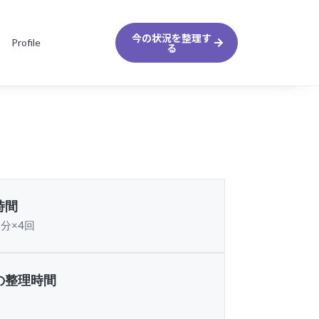
今の状況を整理す
Profile
る
時間
5分×4回
の整理時間