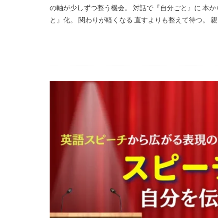
の軸が少しずつ整う機会。 対話で『自分ごと』に 本
と』化。 関わりが軽くなる 直すよりも整えて待つ。 親 [