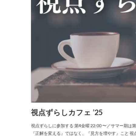
視点ずらしカフェ ’25
視点ずらしに参加する 第4金曜 22:00 〜／サマー期は
『正解を変える』ではなく、『見方を増やす』こと 視