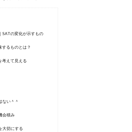
SATの変化が示すもの
味するものとは？
を考えて見える
はない＾＾
機会積み
を大切にする