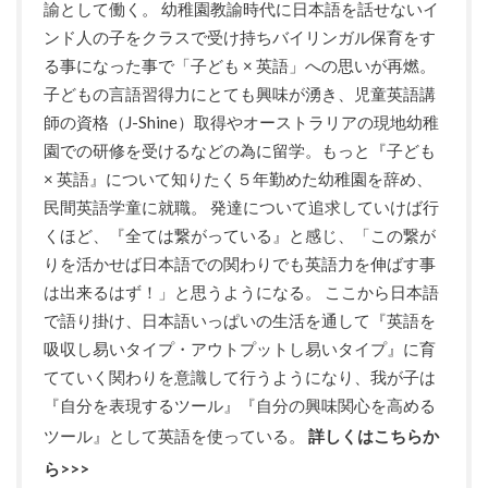
諭として働く。 幼稚園教諭時代に日本語を話せないイ
ンド人の子をクラスで受け持ちバイリンガル保育をす
る事になった事で「子ども × 英語」への思いが再燃。
子どもの言語習得力にとても興味が湧き、児童英語講
師の資格（J-Shine）取得やオーストラリアの現地幼稚
園での研修を受けるなどの為に留学。もっと『子ども
× 英語』について知りたく５年勤めた幼稚園を辞め、
民間英語学童に就職。 発達について追求していけば行
くほど、『全ては繋がっている』と感じ、「この繋が
りを活かせば日本語での関わりでも英語力を伸ばす事
は出来るはず！」と思うようになる。 ここから日本語
で語り掛け、日本語いっぱいの生活を通して『英語を
吸収し易いタイプ・アウトプットし易いタイプ』に育
てていく関わりを意識して行うようになり、我が子は
『自分を表現するツール』『自分の興味関心を高める
ツール』として英語を使っている。
詳しくはこちらか
ら>>>