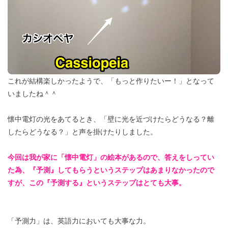
これが結構楽しかったようで、「もっと作りたいー！」となって
いましたね＾＾
懐中電灯の光をあてるとき、「壁に光を近づけたらどうなる？離
したらどうなる？」と声を掛けたりしました。
今回は我が家に「懐中電灯」の絵本があるので、答えをしってい
た為、『予測』してもらうというステップはあまりなかったので
すが、この『予測する』というステップはとても大事。
「予測力」は、英語力においても大事な力。