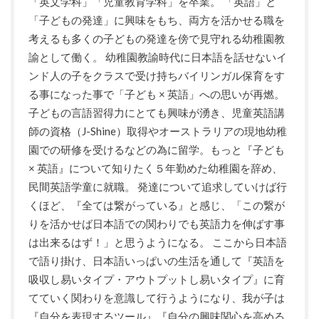
「英文学科」「児童教育学科」を卒業。 「英語」と
「子どもの発達」に興味をもち、両方を活かせる職を
考えるも多くの子どもの発達を傍で見守れる幼稚園教
諭として働く。 幼稚園教諭時代に日本語を話せないイ
ンド人の子をクラスで受け持ちバイリンガル保育をす
る事になった事で「子ども × 英語」への思いが再燃。
子どもの言語習得力にとても興味が湧き、児童英語講
師の資格（J-Shine）取得やオーストラリアの現地幼稚
園での研修を受けるなどの為に留学。もっと『子ども
× 英語』について知りたく５年勤めた幼稚園を辞め、
民間英語学童に就職。 発達について追求していけば行
くほど、『全ては繋がっている』と感じ、「この繋が
りを活かせば日本語での関わりでも英語力を伸ばす事
は出来るはず！」と思うようになる。 ここから日本語
で語り掛け、日本語いっぱいの生活を通して『英語を
吸収し易いタイプ・アウトプットし易いタイプ』に育
てていく関わりを意識して行うようになり、我が子は
『自分を表現するツール』『自分の興味関心を高める